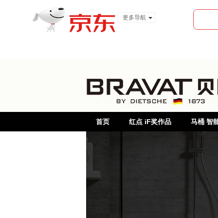
更多导航
服装城
食品
金融
首页
红点 iF奖作品
马桶 智