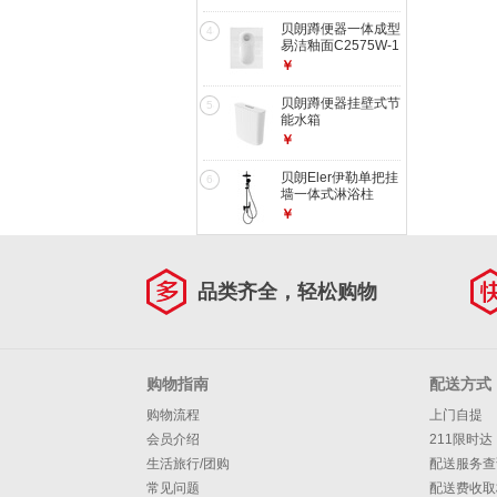
贝朗蹲便器一体成型
4
易洁釉面C2575W-1
￥
贝朗蹲便器挂壁式节
5
能水箱
￥
贝朗Eler伊勒单把挂
6
墙一体式淋浴柱
F6425238BW-A
￥
品类齐全，轻松购物
购物指南
配送方式
购物流程
上门自提
会员介绍
211限时达
生活旅行/团购
配送服务查
常见问题
配送费收取