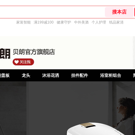
家装智能
满199减100
健康守护
中外美酒
个人护理
纸品家清
能盖板
龙头
沐浴花洒
挂件配件
浴室柜组合